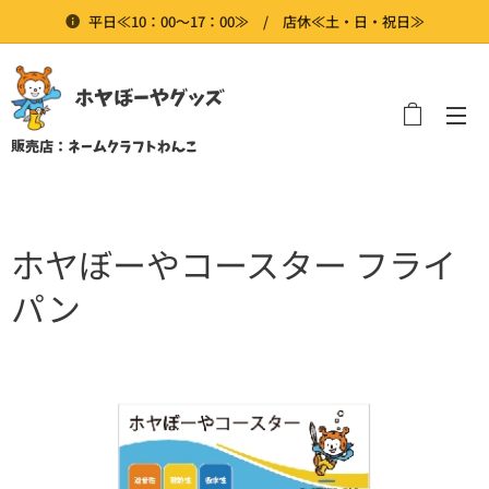
平日≪10：00～17：00≫ / 店休≪土・日・祝日≫
ホヤぼーやグッズ
販売店：ネームクラフトわんこ
ホヤぼーやコースター フライ
パン