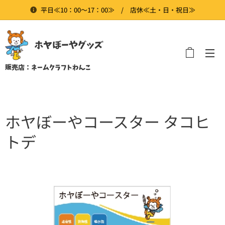
平日≪10：00～17：00≫ / 店休≪土・日・祝日≫
ホヤぼーやグッズ
販売店：ネームクラフトわんこ
ホヤぼーやコースター タコヒ
トデ